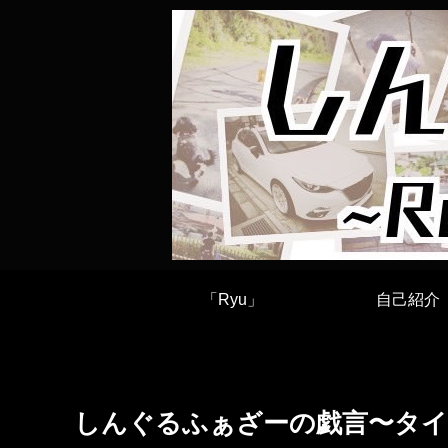
「Ryu」
自己紹介
しんぐるふぁざーの戯言〜タイ