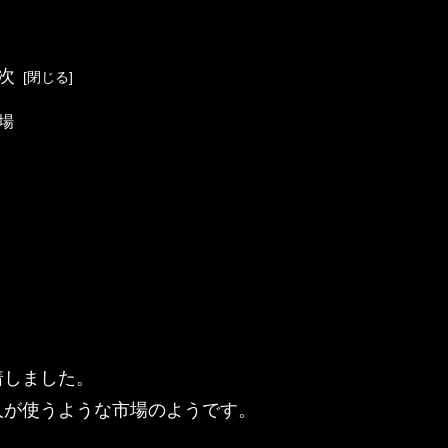
次
場
着しました。
人が使うような市場のようです。